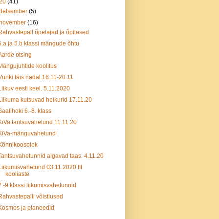
20
(41)
detsember
(5)
november
(16)
Rahvastepall õpetajad ja õpilased
5.a ja 5.b klassi mängude õhtu
Aarde otsing
Mängujuhtide koolitus
Vunki täis nädal 16.11-20.11
Liikuv eesti keel. 5.11.2020
Liikuma kutsuvad helkurid 17.11.20
Saalihoki 6.-8. klass
KiVa tantsuvahetund 11.11.20
KiVa-mänguvahetund
Kõnnikoosolek
Tantsuvahetunnid algavad taas. 4.11.20
Liikumisvahetund 03.11.2020 III
kooliaste
7.-9.klassi liikumisvahetunnid
Rahvastepalli võistlused
Kosmos ja planeedid