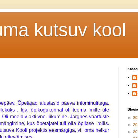
uma kutsuv kool
Kaasa
pepäev. Õpetajad alustasid päeva infominutitega, 
ekuks . Igal õpikogukonnal oli teema, mille üle 
Blogia
.  Oli meeldiv aktiivne liikumine. Järgnes väärtuste 
►
20
ngimine, kus õpetajatel tuli olla õpilase  rollis. 
►
20
suva Kooli projektis eesmärgiga, vii oma helkur 
►
20
ki ettevõtmises. 