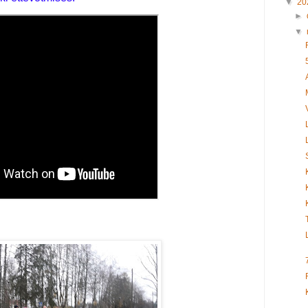
▼
20
►
▼