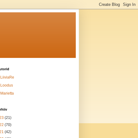
utorid
LiiviaRe
Loodus
Marietta
rhiiv
23
(21)
22
(70)
21
(42)