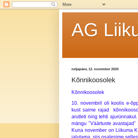
AG Liik
neljapäev, 12. november 2020
Kõnnikoosolek
Kõnnikoosolek
10. novembril oli koolis e-õp
kust saime rajad  kõnnikoosol
arutleti ning tehti ajurünnakut
mängu "Väärtuste avastajad" mä
Kuna november on Liikuma Kut
jalutama, siis osalesime selles