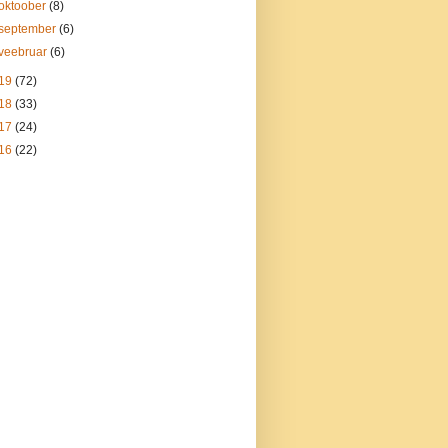
oktoober
(8)
september
(6)
veebruar
(6)
19
(72)
18
(33)
17
(24)
16
(22)