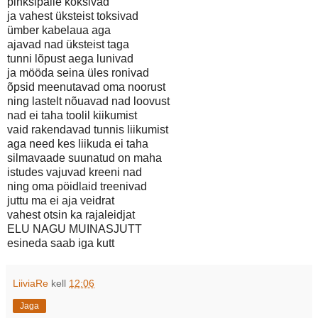
pinksipalle koksivad
ja vahest üksteist toksivad
ümber kabelaua aga
ajavad nad üksteist taga
tunni lõpust aega lunivad
ja mööda seina üles ronivad
õpsid meenutavad oma noorust
ning lastelt nõuavad nad loovust
nad ei taha toolil kiikumist
vaid rakendavad tunnis liikumist
aga need kes liikuda ei taha
silmavaade suunatud on maha
istudes vajuvad kreeni nad
ning oma pöidlaid treenivad
juttu ma ei aja veidrat
vahest otsin ka rajaleidjat
ELU NAGU MUINASJUTT
esineda saab iga kutt
LiiviaRe
kell
12:06
Jaga